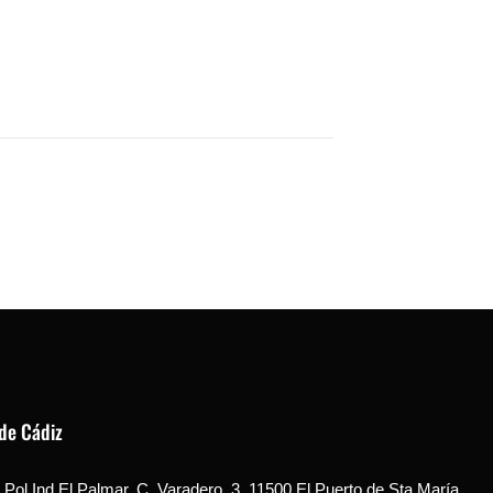
de Cádiz
Pol Ind El Palmar, C. Varadero, 3, 11500 El Puerto de Sta María,